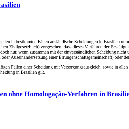
asilien
, gelten in bestimmten Fällen ausländische Scheidungen in Brasilien u
hen Zivilgesetzbuch) vorgesehen, dass dieses Verfahren der Bestätigun
t jedoch nur, wenn zusammen mit der einverständlichen Scheidung nicht
 oder Auseinandersetzung einer Errungenschaftsgemeinschaft) oder de
figen Fällen einer Scheidung mit Versorgungsausgleich, sowie in allen F
idung in Brasilien gilt.
gen ohne Homologação-Verfahren in Brasili