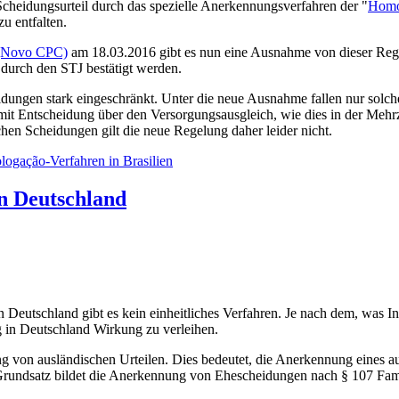
 Scheidungsurteil durch das spezielle Anerkennungsverfahren der "
Homo
u entfalten.
s (Novo CPC)
am 18.03.2016 gibt es nun eine Ausnahme von dieser Regel
urch den STJ bestätigt werden.
ungen stark eingeschränkt. Unter die neue Ausnahme fallen nur solch
t Entscheidung über den Versorgungsausgleich, wie dies in der Mehrza
en Scheidungen gilt die neue Regelung daher leider nicht.
logação-Verfahren in Brasilien
n Deutschland
eutschland gibt es kein einheitliches Verfahren. Je nach dem, was Inhal
g in Deutschland Wirkung zu verleihen.
von ausländischen Urteilen. Dies bedeutet, die Anerkennung eines ausl
Grundsatz bildet die Anerkennung von Ehescheidungen nach § 107 F