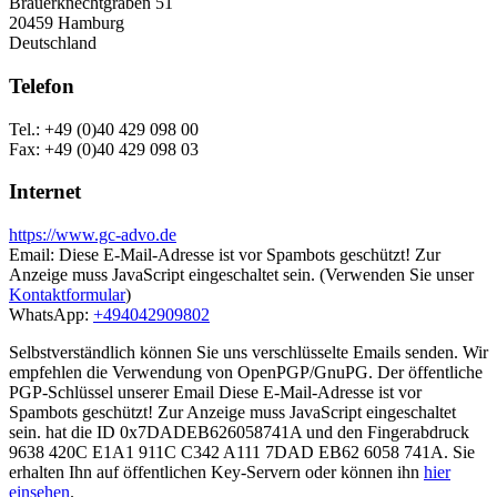
Brauerknechtgraben 51
20459 Hamburg
Deutschland
Telefon
Tel.: +49 (0)40 429 098 00
Fax: +49 (0)40 429 098 03
Internet
https://www.gc-advo.de
Email:
Diese E-Mail-Adresse ist vor Spambots geschützt! Zur
Anzeige muss JavaScript eingeschaltet sein.
(Verwenden Sie unser
Kontaktformular
)
WhatsApp:
+494042909802
Selbstverständlich können Sie uns verschlüsselte Emails senden. Wir
empfehlen die Verwendung von OpenPGP/GnuPG. Der öffentliche
PGP-Schlüssel unserer Email
Diese E-Mail-Adresse ist vor
Spambots geschützt! Zur Anzeige muss JavaScript eingeschaltet
sein.
hat die ID 0x7DADEB626058741A und den Fingerabdruck
9638 420C E1A1 911C C342 A111 7DAD EB62 6058 741A. Sie
erhalten Ihn auf öffentlichen Key-Servern oder können ihn
hier
einsehen
.